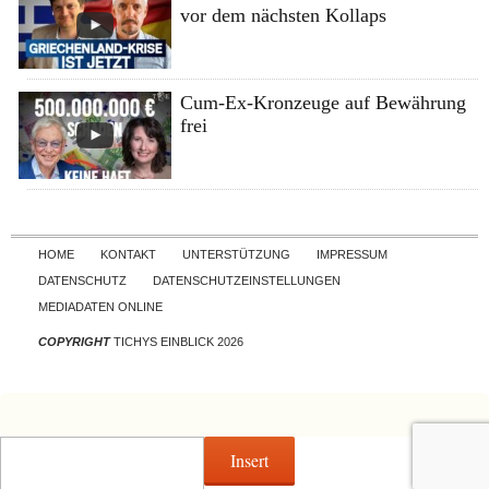
vor dem nächsten Kollaps
Cum-Ex-Kronzeuge auf Bewährung
frei
Skip to content
HOME
KONTAKT
UNTERSTÜTZUNG
IMPRESSUM
DATENSCHUTZ
DATENSCHUTZEINSTELLUNGEN
MEDIADATEN ONLINE
COPYRIGHT
TICHYS EINBLICK 2026
Insert