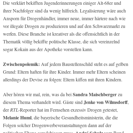
Die verklärt bekifften Jugenderinnerungen einiger Alt-68er und
ihrer Nachfolger sind da wenig hilfreich. Legalisierung wäre auch
Ansporn für Drogenhändler, immer neue, immer härtere nach wie
vor illegale Drogen zu produzieren und auf den Schwarzmarkt zu
werfen. Diese Branche ist kreativer als die offensichtlich in der
Thematik völlig bekiffte politische Klasse, die sich vereinzelnd
sogar Kokain aus der Apotheke vorstellen kann.
Zwischenpolemik:
Auf jedem Baustellenschild steht es auf gelben
Grund: Eltern haften für ihre Kinder. Immer mehr Eltern scheinen
allerdings der Devise zu folgen: Eltern kiffen mit ihren Kindern.
Sandra Maischberger
Aber hören wir mal, rein, was da bei
zu
Jenke von Wilmsdorff
diesem Thema verhandelt wird. Gäste sind
,
der
RTL
-Reporter hat im Fernsehen exzessiv Drogen getestet,
Melanie Huml
, die bayerische Gesundheitsministerin, die die
Folgen solcher Drogenwerbeveranstaltungen dann auf der
André Schulz
politischen Ebene geradebiegen muss,
vom Bund