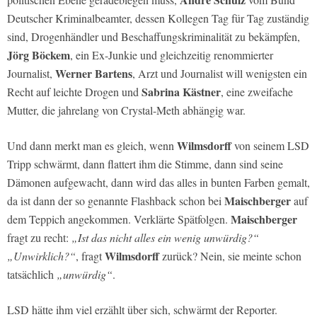
Deutscher Kriminalbeamter, dessen Kollegen Tag für Tag zuständig
sind, Drogenhändler und Beschaffungskriminalität zu bekämpfen,
Jörg Böckem
, ein Ex-Junkie und gleichzeitig renommierter
Werner Bartens
Journalist,
, Arzt und Journalist will wenigsten ein
Sabrina Kästner
Recht auf leichte Drogen und
, eine zweifache
Mutter, die jahrelang von Crystal-Meth abhängig war.
Wilmsdorff
Und dann merkt man es gleich, wenn
von seinem LSD
Tripp schwärmt, dann flattert ihm die Stimme, dann sind seine
Dämonen aufgewacht, dann wird das alles in bunten Farben gemalt,
Maischberger
da ist dann der so genannte Flashback schon bei
auf
Maischberger
dem Teppich angekommen. Verklärte Spätfolgen.
fragt zu recht:
„Ist das nicht alles ein wenig unwürdig?“
Wilmsdorff
„Unwirklich?“
, fragt
zurück? Nein, sie meinte schon
tatsächlich
„unwürdig“
.
LSD hätte ihm viel erzählt über sich, schwärmt der Reporter.