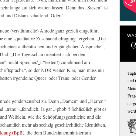
mehr lange auf sich warten lassen. Denn das „Siezen“ ist
rend und Distanz schaffend. Oder?
e neue (verstümmelte) Anrede ganz gezielt eingeführt
WA
e eine „qualitative Zuschauerbefragung“ ergeben. „Die
Q
ch einer authentischen und zugänglichen Ansprache“,
 Und: „Die Tagesschau orientiert sich bei den
ten“, nicht Sprecher/_I:*texten!) zunehmend am
chriftsprache“, so der NDR weiter. Klar, man muss nur
Tägl
 besten irgendeine Queer- oder Trans- oder Gender-
und 
Mein
Frage
Anrede gendersensibel zu. Denn „Damen“ und „Herren“
darg
d „trans*-„feindlich. Ja gar „-phob“! Schließlich gibt es
werd
 und Weiblein, wie die Schöpfungsgeschichte und die
hochamtlich mehr als sechzig geschlechtliche Identitäten.
Bildung (BpB)
, die dem Bundesinnenministerium