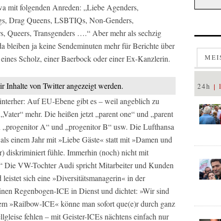
twa mit folgenden Anreden: „Liebe Agenders,
gs, Drag Queens, LSBTIQs, Non-Genders,
rs, Queers, Transgenders ….“ Aber mehr als sechzig
da bleiben ja keine Sendeminuten mehr für Berichte über
MEI
eines Scholz, einer Baerbock oder einer Ex-Kanzlerin.
ir Inhalte von Twitter angezeigt werden.
24h
interher: Auf EU-Ebene gibt es – weil angeblich zu
 „Vater“ mehr. Die heißen jetzt „parent one“ und „parent
en „progenitor A“ und „progenitor B“ usw. Die Lufthansa
 als einem Jahr mit »Liebe Gäste« statt mit »Damen und
r) diskriminiert fühle. Immerhin (noch) nicht mit
“ Die VW-Tochter Audi spricht Mitarbeiter und Kunden
leistet sich eine »Diversitätsmanagerin« in der
einen Regenbogen-ICE in Dienst und dichtet: »Wir sind
 dem »Railbow-ICE« könne man sofort que(e)r durch ganz
lgleise fehlen – mit Geister-ICEs nächtens einfach nur