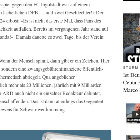
iel gegen den FC Ingolstadt war auf einem
nen lächerlichen DFB … und zwei Geschlechter!« Der
4 erbost: »Es ist nicht das erste Mal, dass Fans des
chkeit auffallen. Bereits im vergangenen Jahr stand auf
da!«. Damals dauerte es zwei Tage, bis der Verein
Wenn der Mensch spinnt, dann gibt er ein Zeichen. Hier
h, sondern eine zwangsgebührenfinanzierte öffentlich-
STURM 
Ist Deu
 hermetisch abriegelt. Qua angeblicher
Ceuta-
ch mehr als 23 Millionen, jährlich mit 9 Milliarden
Marco 
 ARD auch nicht ein einzelner Redakteur dahinter,
schaffenden. Das ist dann allerdings das Gegenteil
n Beweis für Schwarmverdummung.