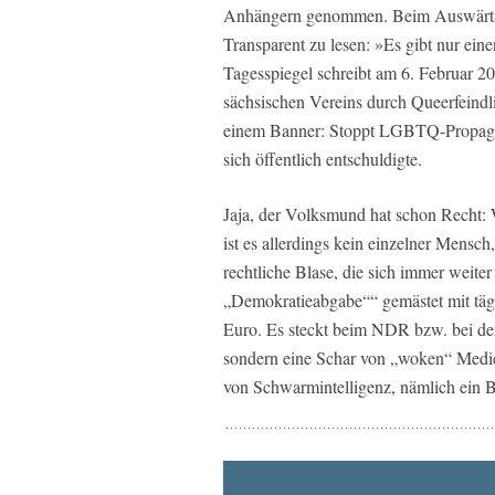
Anhängern genommen. Beim Auswärtssp
Transparent zu lesen: »Es gibt nur ei
Tagesspiegel schreibt am 6. Februar 202
sächsischen Vereins durch Queerfeindli
einem Banner: Stoppt LGBTQ-Propagan
sich öffentlich entschuldigte.
Jaja, der Volksmund hat schon Recht: 
ist es allerdings kein einzelner Mensc
rechtliche Blase, die sich immer weiter
„Demokratieabgabe““ gemästet mit tägli
Euro. Es steckt beim NDR bzw. bei der
sondern eine Schar von „woken“ Medien
von Schwarmintelligenz, nämlich ei