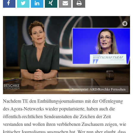
Facebook
Twitter
Linkedin
Xing
Email
Print
Screenprint: ARD/Reschke Fernsehen
Nachdem TE den Enthüllungsjournalismus mit der Offenlegung
des Agora-Netzwerks wieder popularisierte, haben auch die
öffentlich-rechtlichen Sendeanstalten die Zeichen der Zeit
verstanden und wollen ihren verbliebenen Zuschauern zeigen, wie
kritischer Journalismus auszusehen hat. Wer nun aber glaubt, dass