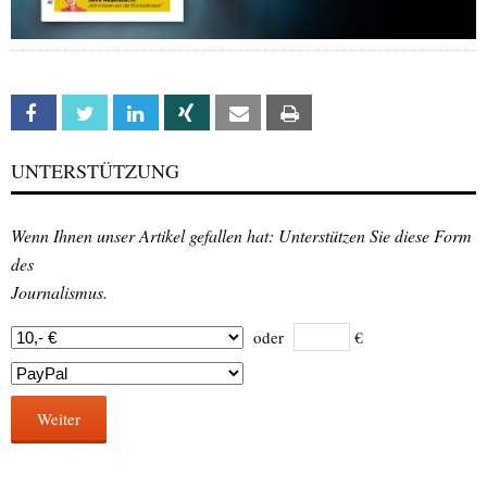
Facebook
Twitter
Linkedin
Xing
Email
Print
UNTERSTÜTZUNG
Wenn Ihnen unser Artikel gefallen hat: Unterstützen Sie diese Form
des
Journalismus.
oder
€
Weiter