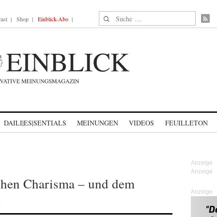
Suche nach:
ast
Shop
Einblick-Abo
DAILI|ES|SENTIALS
MEINUNGEN
VIDEOS
FEUILLETON
chen Charisma – und dem
Anzeige
e