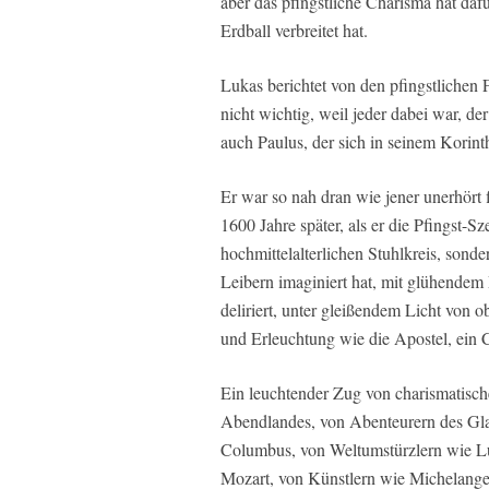
aber das pfingstliche Charisma hat dafü
Erdball verbreitet hat.
Lukas berichtet von den pfingstlichen 
nicht wichtig, weil jeder dabei war, de
auch Paulus, der sich in seinem Korinth
Er war so nah dran wie jener unerhört
1600 Jahre später, als er die Pfingst-Sz
hochmittelalterlichen Stuhlkreis, sond
Leibern imaginiert hat, mit glühendem
deliriert, unter gleißendem Licht von o
und Erleuchtung wie die Apostel, ein C
Ein leuchtender Zug von charismatisch
Abendlandes, von Abenteurern des Gla
Columbus, von Weltumstürzlern wie L
Mozart, von Künstlern wie Michelangel