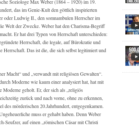
utsche Soziologe Max Weber (1864 – 1920) im 19.
ndert, das im Genie-Kult den göttlich inspirierten
ner oder Ludwig II., den somnambulen Herrscher im
die Welt der Zwecke. Weber hat den Charisma-Begriff
macht. Er hat drei Typen von Herrschaft unterschieden:
gegründete Herrschaft, die legale, auf Bürokratie und
Herrschaft. Das ist die, die sich selbst legitimiert und
her Macht“ und „verwandt mit religiösen Gewalten“.
durch Moderne wie kaum einer analysiert hat, hat mit
Moderne geholt. Er, der sich als „religiös
leichzeitig zurück und nach vorne, ohne zu erkennen,
bel des mörderischen 20.Jahrhundert, entgegenkamen.
 Ungeheuerliche muss er gehabt haben. Denn Weber
h-Seufzer, auf einen „römischen Cäsar mit Christi