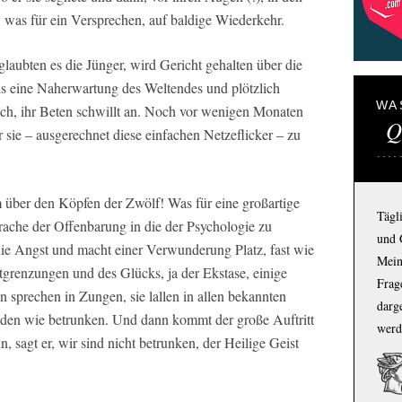
 was für ein Versprechen, auf baldige Wiederkehr.
glaubten es die Jünger, wird Gericht gehalten über die
s eine Naherwartung des Weltendes und plötzlich
WA
sich, ihr Beten schwillt an. Noch vor wenigen Monaten
Q
r sie – ausgerechnet diese einfachen Netzeflicker – zu
 über den Köpfen der Zwölf! Was für eine großartige
Tägl
rache der Offenbarung in die der Psychologie zu
und 
die Angst und macht einer Verwunderung Platz, fast wie
Mein
tgrenzungen und des Glücks, ja der Ekstase, einige
Frage
n sprechen in Zungen, sie lallen in allen bekannten
darg
nden wie betrunken. Und dann kommt der große Auftritt
werd
in, sagt er, wir sind nicht betrunken, der Heilige Geist