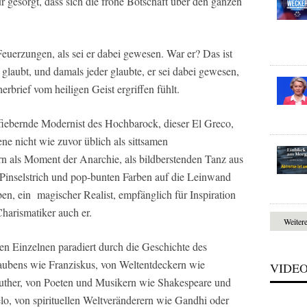
r gesorgt, dass sich die frohe Botschaft über den ganzen
Feuerzungen, als sei er dabei gewesen. War er? Das ist
r glaubt, und damals jeder glaubte, er sei dabei gewesen,
erbrief vom heiligen Geist ergriffen fühlt.
 fiebernde Modernist des Hochbarock, dieser El Greco,
ene nicht wie zuvor üblich als sittsamen
ern als Moment der Anarchie, als bildberstenden Tanz aus
 Pinselstrich und pop-bunten Farben auf die Leinwand
ben, ein magischer Realist, empfänglich für Inspiration
harismatiker auch er.
Weiter
en Einzelnen paradiert durch die Geschichte des
ubens wie Franziskus, von Weltentdeckern wie
VIDE
uther, von Poeten und Musikern wie Shakespeare und
o, von spirituellen Weltveränderern wie Gandhi oder