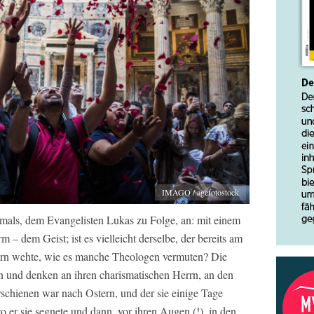
IMAGO / agefotostock
mals, dem Evangelisten Lukas zu Folge, an: mit einem
m – dem Geist; ist es vielleicht derselbe, der bereits am
rn wehte, wie es manche Theologen vermuten? Die
en und denken an ihren charismatischen Herrn, an den
schienen war nach Ostern, und der sie einige Tage
o er sie segnete und dann, vor ihren Augen (!), in den