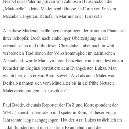
Neapel oder Palermo grüßen von zahllosen Häuserecken die
„Madonelle“, kleine Madonnenbildnisse, in Form von Fresken,
Mosaiken, Figuren, Reliefs, in Marmor oder Terrakotta.
Alle diese Mariendarstellungen entspringen der frommen Phantasie
ihrer Schöpfer. Doch nach einhelliger Überzeugung in der
orientalischen und orthodoxen Christenheit, aber auch in weit
verbreiteten Traditionen der Volksfrömmigkeit im lateinischen
Abendland, wurde Maria zu ihren Lebzeiten von zumindest einem
Künstler im Original porträtiert: dem Evangelisten Lukas. Man
glaubt hier, dass er von Beruf sowohl Arzt als auch Maler war.
Deshalb nannten sich vom Mittelalter bis in die frühe Neuzeit
Malervereinigungen „Lukasgilden“.
Paul Badde, ehemals Reporter der FAZ und Korrespondent der
WELT, zuerst in Jerusalem und später in Rom, ist dieser Frage
Jahrzehnte lang nachgegangen: Hat der Arzt Lukas tatsächlich im
1. Jahrhundert nicht nur das dritte Evangelium und die