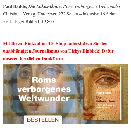
Paul Badde,
Die Lukas-Ikone.
Roms verborgenes Weltwunder
.
Christiana Verlag, Hardcover, 272 Seiten – inklusive 16 Seiten
vierfarbiger Bildteil, 19,80 €
Mit Ihrem Einkauf im TE-Shop unterstützen Sie den
unabhängigen Journalismus von Tichys Einblick! Dafür
unseren herzlichen Dank!!>>>