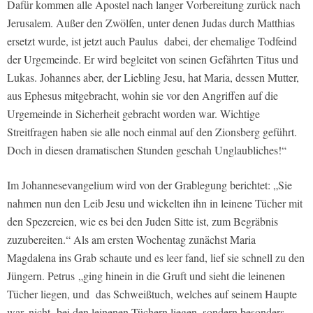
Dafür kommen alle Apostel nach langer Vorbereitung zurück nach
Jerusalem. Außer den Zwölfen, unter denen Judas durch Matthias
ersetzt wurde, ist jetzt auch Paulus dabei, der ehemalige Todfeind
der Urgemeinde. Er wird begleitet von seinen Gefährten Titus und
Lukas. Johannes aber, der Liebling Jesu, hat Maria, dessen Mutter,
aus Ephesus mitgebracht, wohin sie vor den Angriffen auf die
Urgemeinde in Sicherheit gebracht worden war. Wichtige
Streitfragen haben sie alle noch einmal auf den Zionsberg geführt.
Doch in diesen dramatischen Stunden geschah Unglaubliches!“
Im Johannesevangelium wird von der Grablegung berichtet: „Sie
nahmen nun den Leib Jesu und wickelten ihn in leinene Tücher mit
den Spezereien, wie es bei den Juden Sitte ist, zum Begräbnis
zuzubereiten.“ Als am ersten Wochentag zunächst Maria
Magdalena ins Grab schaute und es leer fand, lief sie schnell zu den
Jüngern. Petrus „ging hinein in die Gruft und sieht die leinenen
Tücher liegen, und das Schweißtuch, welches auf seinem Haupte
war, nicht bei den leinenen Tüchern liegen, sondern besonders