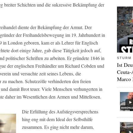
ieg breiter Schichten und die sukzessive Bekämpfung der
Freihandel diente der Bekämpfung der Armut. Der
egründer der Freihandelsbewegung im 19. Jahrhundert in
 in London geboren, kam er als Lehrer für Englisch
tete dort einige Jahre, gab diese Tätigkeit jedoch auf,
und politischer Schriften zu arbeiten. Er gründete 1846 in
STURM 
Ist Deu
ue der englischen Freihändler um Richard Cobden und
Ceuta-
erein und versuchte zeit seines Lebens, die
Marco 
r zu machen. Schutzzölle verhinderten den freien
und damit Brot teuer. Viele Menschen verhungerten in
nte daher im Wesentlichen den Armen und Mittellosen.
Die Erfüllung des Aufstiegsversprechens
hing eng mit dem Ideal der Selbsthilfe
zusammen. Es ging nicht mehr darum,