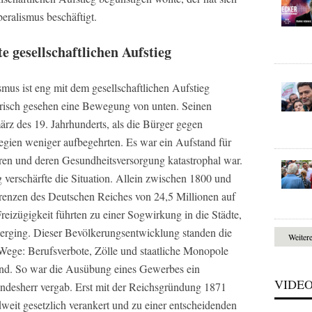
beralismus beschäftigt.
 gesellschaftlichen Aufstieg
mus ist eng mit dem gesellschaftlichen Aufstieg
orisch gesehen eine Bewegung von unten. Seinen
rz des 19. Jahrhunderts, als die Bürger gegen
egien weniger aufbegehrten. Es war ein Aufstand für
ren und deren Gesundheitsversorgung katastrophal war.
erschärfte die Situation. Allein zwischen 1800 und
enzen des Deutschen Reiches von 24,5 Millionen auf
eizügigkeit führten zu einer Sogwirkung in die Städte,
rging. Dieser Bevölkerungsentwicklung standen die
Weiter
 Wege: Berufsverbote, Zölle und staatliche Monopole
end. So war die Ausübung eines Gewerbes ein
VIDE
andesherr vergab. Erst mit der Reichsgründung 1871
weit gesetzlich verankert und zu einer entscheidenden