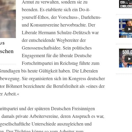
Armut zu verwalten, sondern sie zu
beenden. Es etablierte sich ein Do-it-
yourself-Ethos, der Vorschuss-, Darlehens-
und Konsumvereine hervorbrachte. Der
Liberale Hermann Schulze-Delitzsch war
der entscheidende Wegbereiter der
MUS
Genossenschaftsidee. Sein politisches
schen
Engagement für die liberale Deutsche
Fortschrittspartei im Reichstag führte zum
Grundlagen bis heute Gültigkeit haben. Die Liberalen
rbewegung. Sie organisierten sich im Kongress deutscher
tor Böhmert bezeichnete die Berufsfreiheit als »eines der
er Arbeit.«
hrittspartei und der späteren Deutschen Freisinnigen
 damals private Arbeitervereine, deren Anspruch es war,
gesellschaftliche Unterschiede auszugleichen und
hen. Der Tüchtige könne so vom Arbeiter zum