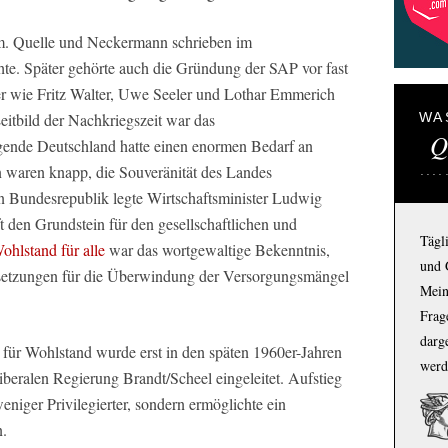
m. Quelle und Neckermann schrieben im
te. Später gehörte auch die Gründung der SAP vor fast
er wie Fritz Walter, Uwe Seeler und Lothar Emmerich
eitbild der Nachkriegszeit war das
WA
Q
egende Deutschland hatte einen enormen Bedarf an
 waren knapp, die Souveränität des Landes
n Bundesrepublik legte Wirtschaftsminister Ludwig
t den Grundstein für den gesellschaftlichen und
Tägl
ohlstand für alle
war das wortgewaltige Bekenntnis,
und 
ussetzungen für die Überwindung der Versorgungsmängel
Mein
Frage
darg
 für Wohlstand wurde erst in den späten 1960er-Jahren
werd
liberalen Regierung Brandt/Scheel eingeleitet. Aufstieg
niger Privilegierter, sondern ermöglichte ein
.