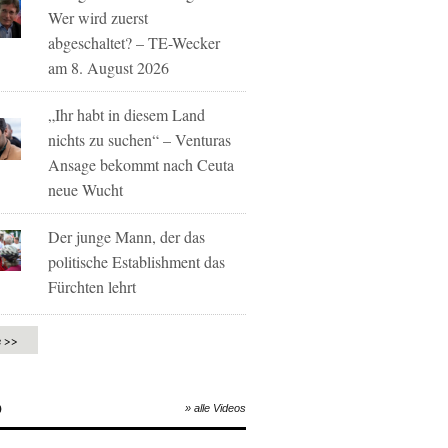
Wer wird zuerst
abgeschaltet? – TE-Wecker
am 8. August 2026
„Ihr habt in diesem Land
nichts zu suchen“ – Venturas
Ansage bekommt nach Ceuta
neue Wucht
Der junge Mann, der das
politische Establishment das
Fürchten lehrt
e >>
O
» alle Videos