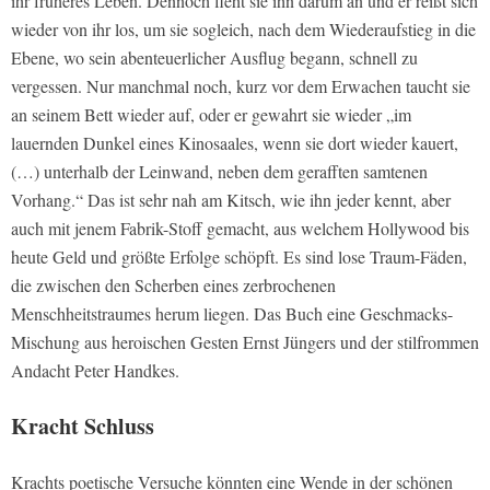
ihr früheres Leben. Dennoch fleht sie ihn darum an und er reißt sich
wieder von ihr los, um sie sogleich, nach dem Wiederaufstieg in die
Ebene, wo sein abenteuerlicher Ausflug begann, schnell zu
vergessen. Nur manchmal noch, kurz vor dem Erwachen taucht sie
an seinem Bett wieder auf, oder er gewahrt sie wieder „im
lauernden Dunkel eines Kinosaales, wenn sie dort wieder kauert,
(…) unterhalb der Leinwand, neben dem gerafften samtenen
Vorhang.“ Das ist sehr nah am Kitsch, wie ihn jeder kennt, aber
auch mit jenem Fabrik-Stoff gemacht, aus welchem Hollywood bis
heute Geld und größte Erfolge schöpft. Es sind lose Traum-Fäden,
die zwischen den Scherben eines zerbrochenen
Menschheitstraumes herum liegen. Das Buch eine Geschmacks-
Mischung aus heroischen Gesten Ernst Jüngers und der stilfrommen
Andacht Peter Handkes.
Kracht Schluss
Krachts poetische Versuche könnten eine Wende in der schönen