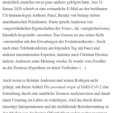
tatsächlich zunächst etwas ganz anderes gefolgert hatte. Am 31.
Januar 2020 schrieb er eine erstaunliche E-Mail an den berühmten
US-Immunologen Anthony Fauci, Berater von bislang sieben
amerikanischen Präsidenten. Darin spricht Andersen von
»ungewöhnlichen Eigenschaften des Virus«, die »(möglicherweise)
künstlich hergestellt« aussehen. Das Genom sei aus seiner Sicht
»unvereinbar mit den Erwartungen der Evolutionstheorie«. Doch
nach einer Telefonkonferenz am folgenden Tag mit Fauci und
anderen internationalen Experten, darunter auch Christian Drosten,
änderte Andersen seine Meinung wieder. Er wurde vom Zweifler
an der Zoonose-Hypothese zu deren Verfechter. (…)
Auch wenn es Kristian Andersen und seinen Kollegen nicht
gelingt, mit ihrem Artikel
The proximal origin of SARS-CoV-2
eine
Entstehung durch eine natürliche Zoonose nachzuweisen und damit
einen Ursprung im Labor zu widerlegen, wird das durch deren
einseitige Interpretationen und die irreführende Berichterstattung in
den Medien von der breiten Öffentlichkeit anders wahrgenommen.