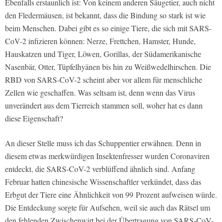
Ebenfalls erstaunlich ist: Von keinem anderen Säugetier, auch nicht
den Fledermäusen, ist bekannt, dass die Bindung so stark ist wie
beim Menschen. Dabei gibt es so einige Tiere, die sich mit SARS-
CoV-2 infizieren können: Nerze, Frettchen, Hamster, Hunde,
Hauskatzen und Tiger, Löwen, Gorillas, der Südamerikanische
Nasenbär, Otter, Tüpfelhyänen bis hin zu Weißwedelhirschen. Die
RBD von SARS-CoV-2 scheint aber vor allem für menschliche
Zellen wie geschaffen. Was seltsam ist, denn wenn das Virus
unverändert aus dem Tierreich stammen soll, woher hat es dann
diese Eigenschaft?
An dieser Stelle muss ich das Schuppentier erwähnen. Denn in
diesem etwas merkwürdigen Insektenfresser wurden Coronaviren
entdeckt, die SARS-CoV-2 verblüffend ähnlich sind. Anfang
Februar hatten chinesische Wissenschaftler verkündet, dass das
Erbgut der Tiere eine Ähnlichkeit von 99 Prozent aufweisen würde.
Die Entdeckung sorgte für Aufsehen, weil sie auch das Rätsel um
den fehlenden Zwischenwirt bei der Übertragung von SARS-CoV-