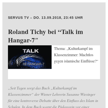
SERVUS TV – DO. 13.09.2018, 23:45 UHR
Roland Tichy bei “Talk im
Hangar-7″
Thema: „Kulturkampf im
Klassenzimmer: Machtlos
gegen islamische Einflüsse?“
„Seit Tagen sorgt das Buch „Kulturkampf im
Klassenzimmer“ der Wiener Lehrerin Susanne Wiesinger
für eine kontroverse Debatte über den Einfluss des Islam in
Schulen. In dem Buch warnt die Pädagogin vor einer