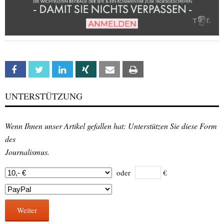
Facebook
Twitter
Linkedin
Xing
Email
Print
UNTERSTÜTZUNG
Wenn Ihnen unser Artikel gefallen hat: Unterstützen Sie diese Form
des
Journalismus.
oder
€
Weiter