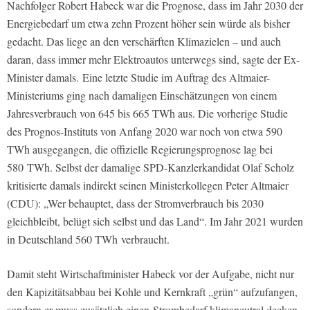
Nachfolger Robert Habeck war die Prognose, dass im Jahr 2030 der
Energiebedarf um etwa zehn Prozent höher sein würde als bisher
gedacht. Das liege an den verschärften Klimazielen – und auch
daran, dass immer mehr Elektroautos unterwegs sind, sagte der Ex-
Minister damals.
Eine letzte Studie im Auftrag des Altmaier-
Ministeriums ging nach damaligen Einschätzungen von einem
Jahresverbrauch von 645 bis 665 TWh aus. Die vorherige Studie
des Prognos-Instituts von Anfang 2020 war noch von etwa 590
TWh ausgegangen, die offizielle Regierungsprognose lag bei
580 TWh. Selbst der damalige SPD-Kanzlerkandidat Olaf Scholz
kritisierte damals indirekt seinen Ministerkollegen Peter Altmaier
(CDU): „Wer behauptet, dass der Stromverbrauch bis 2030
gleichbleibt, belügt sich selbst und das Land“. Im Jahr 2021 wurden
in Deutschland 560 TWh verbraucht.
Damit steht Wirtschaftminister Habeck vor der Aufgabe, nicht nur
den Kapizitätsabbau bei Kohle und Kernkraft „grün“ aufzufangen,
sondern er muss zusätzlich einen
Strombedarf klimaneutral decken,