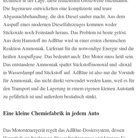
technisch in der Lage, diese reduzierten Grenzwerte einzuhalten.
Die Ingenieure entwickelten eine komplizierte und teure
Abgasnachbehandlung, die den Diesel sauber macht. Aus dem
Auspuff eines modernen Dieselfahrzeuges kommen weder
Stickoxide noch Feinstaub heraus. Das Problem ist heute gelöst.
Aus dem Harnstoff im AdBlue wird in einer ersten chemischen
Reaktion Ammoniak. Lieferant für die notwendige Energie sind die
heißen Auspuffgase. Das bedeutet auch: Der Motor muss heiß sein.
Das entstandene Ammoniak spaltet Stickstoffmonoxid und -dioxid
in Wasserdampf und Stickstoff auf. AdBlue ist also nur die Vorstufe
für Ammoniak, das nicht direkt verwendet werden kann, weil es für
den Transport und die Lagerung in einem eigenen kleinen Autotank
zu gefährlich ist und außerdem bestialisch stinkt.
Eine kleine Chemiefabrik in jedem Auto
Das Motorsteuergerät regelt das AdBlue-Dosiersystem, dessen
Herzstück ein Injektor ist. Dieser Injektor muss viel können: Er