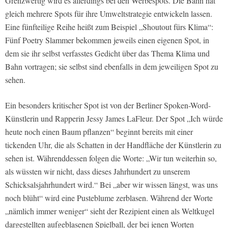
Grenzwertig wird es allerdings bei den Werbespots. Die Bahn hat
gleich mehrere Spots für ihre Umweltstrategie entwickeln lassen.
Eine fünfteilige Reihe heißt zum Beispiel „Shoutout fürs Klima“:
Fünf Poetry Slammer bekommen jeweils einen eigenen Spot, in
dem sie ihr selbst verfasstes Gedicht über das Thema Klima und
Bahn vortragen; sie selbst sind ebenfalls in dem jeweiligen Spot zu
sehen.
Ein besonders kritischer Spot ist von der Berliner Spoken-Word-
Künstlerin und Rapperin Jessy James LaFleur. Der Spot „Ich würde
heute noch einen Baum pflanzen“ beginnt bereits mit einer
tickenden Uhr, die als Schatten in der Handfläche der Künstlerin zu
sehen ist. Währenddessen folgen die Worte: „Wir tun weiterhin so,
als wüssten wir nicht, dass dieses Jahrhundert zu unserem
Schicksalsjahrhundert wird.“ Bei „aber wir wissen längst, was uns
noch blüht“ wird eine Pusteblume zerblasen. Während der Worte
„nämlich immer weniger“ sieht der Rezipient einen als Weltkugel
dargestellten aufgeblasenen Spielball, der bei jenen Worten