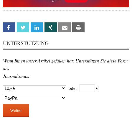
Facebook
Twitter
Linkedin
Xing
Email
Print
UNTERSTÜTZUNG
Wenn Ihnen unser Artikel gefallen hat: Unterstützen Sie diese Form
des
Journalismus.
oder
€
Weiter