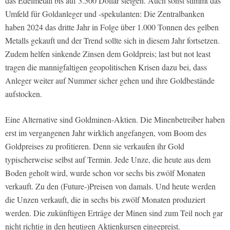
das Edelmetall bis auf 3.500 Dollar steigen. Auch sonst stimmt das
Umfeld für Goldanleger und -spekulanten: Die Zentralbanken
haben 2024 das dritte Jahr in Folge über 1.000 Tonnen des gelben
Metalls gekauft und der Trend sollte sich in diesem Jahr fortsetzen.
Zudem helfen sinkende Zinsen dem Goldpreis; last but not least
tragen die mannigfaltigen geopolitischen Krisen dazu bei, dass
Anleger weiter auf Nummer sicher gehen und ihre Goldbestände
aufstocken.
Eine Alternative sind Goldminen-Aktien. Die Minenbetreiber haben
erst im vergangenen Jahr wirklich angefangen, vom Boom des
Goldpreises zu profitieren. Denn sie verkaufen ihr Gold
typischerweise selbst auf Termin. Jede Unze, die heute aus dem
Boden geholt wird, wurde schon vor sechs bis zwölf Monaten
verkauft. Zu den (Future-)Preisen von damals. Und heute werden
die Unzen verkauft, die in sechs bis zwölf Monaten produziert
werden. Die zukünftigen Erträge der Minen sind zum Teil noch gar
nicht richtig in den heutigen Aktienkursen eingepreist.