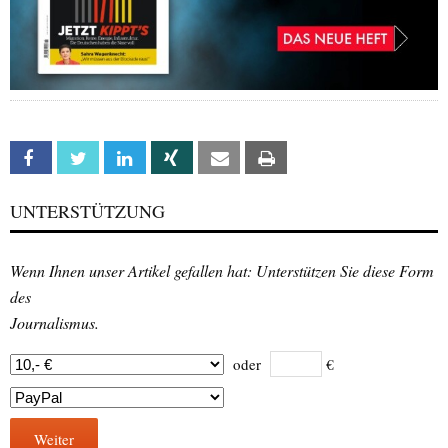
Facebook
Twitter
Linkedin
Xing
Email
Print
UNTERSTÜTZUNG
Wenn Ihnen unser Artikel gefallen hat: Unterstützen Sie diese Form
des
Journalismus.
oder
€
Weiter