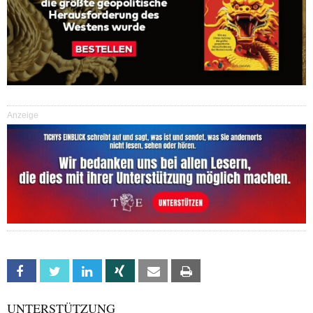
Anzeige
Facebook
Twitter
Linkedin
Xing
Email
Print
UNTERSTÜTZUNG