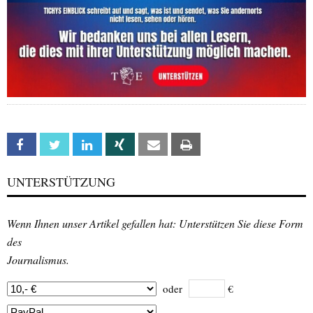
Facebook
Twitter
Linkedin
Xing
Email
Print
UNTERSTÜTZUNG
Wenn Ihnen unser Artikel gefallen hat: Unterstützen Sie diese Form
des
Journalismus.
oder
€