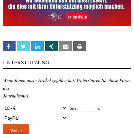
Facebook
Twitter
Linkedin
Xing
Email
Print
UNTERSTÜTZUNG
Wenn Ihnen unser Artikel gefallen hat: Unterstützen Sie diese Form
des
Journalismus.
oder
€
Weiter