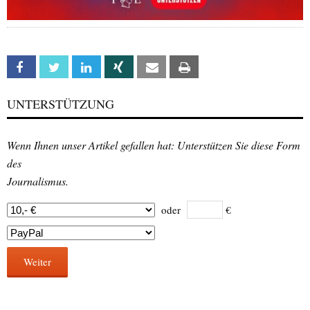
Facebook
Twitter
Linkedin
Xing
Email
Print
UNTERSTÜTZUNG
Wenn Ihnen unser Artikel gefallen hat: Unterstützen Sie diese Form
des
Journalismus.
oder
€
Weiter