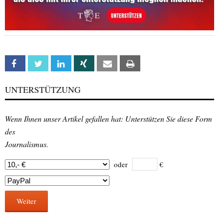
Facebook
Twitter
Linkedin
Xing
Email
Print
UNTERSTÜTZUNG
Wenn Ihnen unser Artikel gefallen hat: Unterstützen Sie diese Form
des
Journalismus.
oder
€
Weiter