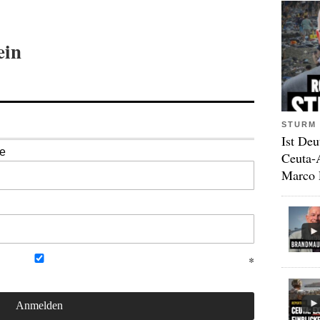
ein
STURM 
Ist Deu
se
Ceuta-
Marco 