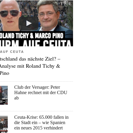
AUF CEUTA
tschland das nächste Ziel? –
Analyse mit Roland Tichy &
Pino
Club der Versager: Peter
Hahne rechnet mit der CDU
ab
Ceuta-Krise: 65.000 fallen in
die Stadt ein – wie Spanien
ein neues 2015 verhindert