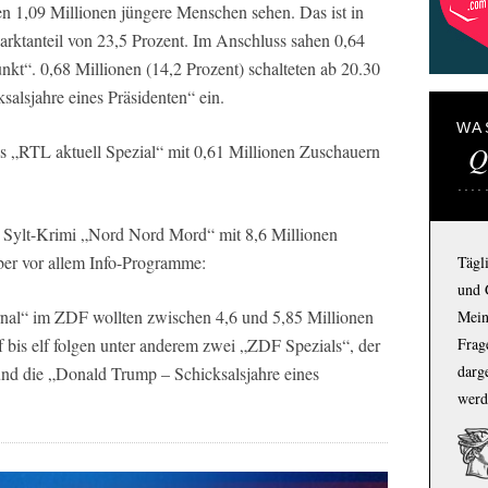
n 1,09 Millionen jüngere Menschen sehen. Das ist in
arktanteil von 23,5 Prozent. Im Anschluss sahen 0,64
kt“. 0,68 Millionen (14,2 Prozent) schalteten ab 20.30
lsjahre eines Präsidenten“ ein.
WA
as „RTL aktuell Spezial“ mit 0,61 Millionen Zuschauern
Q
 Sylt-Krimi „Nord Nord Mord“ mit 8,6 Millionen
aber vor allem Info-Programme:
Tägl
und 
rnal“ im ZDF wollten zwischen 4,6 und 5,85 Millionen
Mein
bis elf folgen unter anderem zwei „ZDF Spezials“, der
Frage
darg
nd die „Donald Trump – Schicksalsjahre eines
werd