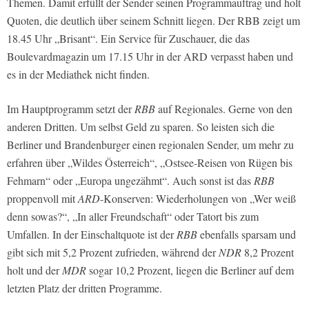
Themen. Damit erfüllt der Sender seinen Programmauftrag und holt
Quoten, die deutlich über seinem Schnitt liegen. Der
RBB
zeigt um
18.45 Uhr „Brisant“. Ein Service für Zuschauer, die das
Boulevardmagazin um 17.15 Uhr in der
ARD
verpasst haben und
es in der Mediathek nicht finden.
Im Hauptprogramm setzt der
RBB
auf Regionales. Gerne von den
anderen Dritten. Um selbst Geld zu sparen. So leisten sich die
Berliner und Brandenburger einen regionalen Sender, um mehr zu
erfahren über „Wildes Österreich“, „Ostsee-Reisen von Rügen bis
Fehmarn“ oder „Europa ungezähmt“. Auch sonst ist das
RBB
proppenvoll mit
ARD
-Konserven: Wiederholungen von „Wer weiß
denn sowas?“, „In aller Freundschaft“ oder Tatort bis zum
Umfallen. In der Einschaltquote ist der
RBB
ebenfalls sparsam und
gibt sich mit 5,2 Prozent zufrieden, während der
NDR
8,2 Prozent
holt und der
MDR
sogar 10,2 Prozent, liegen die Berliner auf dem
letzten Platz der dritten Programme.