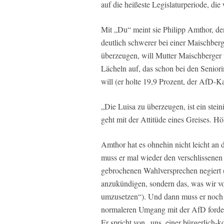
auf die heißeste Legislaturperiode, di
Mit „Du“ meint sie Philipp Amthor, d
deutlich schwerer bei einer Maischber
überzeugen, will Mutter Maischberger 
Lächeln auf, das schon bei den Senior
will (er holte 19,9 Prozent, der AfD-K
„Die Luisa zu überzeugen, ist ein stei
geht mit der Attitüde eines Greises. Hö
Amthor hat es ohnehin nicht leicht an di
muss er mal wieder den verschlissenen
gebrochenen Wahlversprechen negiert (
anzukündigen, sondern das, was wir v
umzusetzen“). Und dann muss er noch
normaleren Umgang mit der AfD fordert
Er spricht von „uns, einer bürgerlich-k