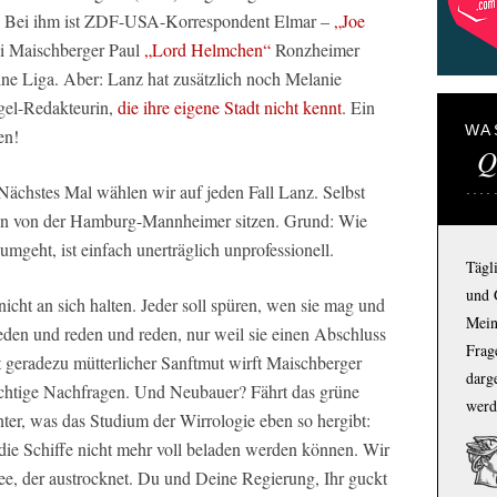
en: Bei ihm ist ZDF-USA-Korrespondent Elmar –
„Joe
i Maischberger Paul
„Lord Helmchen“
Ronzheimer
eine Liga. Aber: Lanz hat zusätzlich noch Melanie
egel-Redakteurin,
die ihre eigene Stadt nicht kennt
. Ein
WA
en!
Q
: Nächstes Mal wählen wir auf jeden Fall Lanz. Selbst
nn von der Hamburg-Mannheimer sitzen. Grund: Wie
mgeht, ist einfach unerträglich unprofessionell.
Tägl
und 
nicht an sich halten. Jeder soll spüren, wen sie mag und
Mein
eden und reden und reden, nur weil sie einen Abschluss
Frage
 geradezu mütterlicher Sanftmut wirft Maischberger
darg
ichtige Nachfragen. Und Neubauer? Fährt das grüne
werd
ter, was das Studium der Wirrologie eben so hergibt:
die Schiffe nicht mehr voll beladen werden können. Wir
e, der austrocknet. Du und Deine Regierung, Ihr guckt