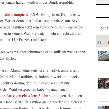
e wir jemals haben werden in der Bundesrepublik.“
en
frühkorrumpierten
CDU-Profigrinser. Der hat es schon
ger. Was er denn „der Luisa“ sagen würde, um sie zu
wissen. Amthor setzt sein verknorxtes Schwiegersohn-
MEI
innen in seinem Wahlkreis nicht mehr so recht zünden
andidat 45,2 Prozent) und sagt:
24h
niger Weg.“ Dabei schmunzelt er so süffisant wie es eben
hö, äh, hö.
esem Abend. Einerseits ist er er selbst, andererseits
 Merz-Mantel aufbürsten, indem er wacker die vielen
„geht es darum, den Politikwechsel nicht nur
or der Wahl versprochen haben, danach auch
 die
Aussagen eines Jens Spahn
verteidigen, der einen
. Dabei setzt sich Amthor gleich wieder in die Nesseln.
onservativen Partei“. Ja, hat er denn noch immer nicht