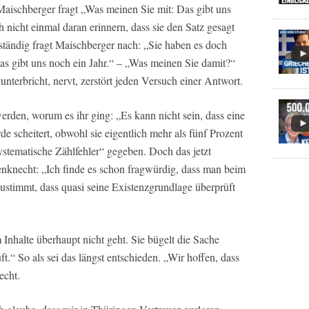
aischberger fragt „Was meinen Sie mit: Das gibt uns
nicht einmal daran erinnern, dass sie den Satz gesagt
 ständig fragt Maischberger nach: „Sie haben es doch
as gibt uns noch ein Jahr.“ – „Was meinen Sie damit?“
nterbricht, nervt, zerstört jeden Versuch einer Antwort.
den, worum es ihr ging: „Es kann nicht sein, dass eine
rde scheitert, obwohl sie eigentlich mehr als fünf Prozent
ystematische Zählfehler“ gegeben. Doch das jetzt
nknecht: „Ich finde es schon fragwürdig, dass man beim
ustimmt, dass quasi seine Existenzgrundlage überprüft
m Inhalte überhaupt nicht geht. Sie bügelt die Sache
t.“ So als sei das längst entschieden. „Wir hoffen, dass
echt.