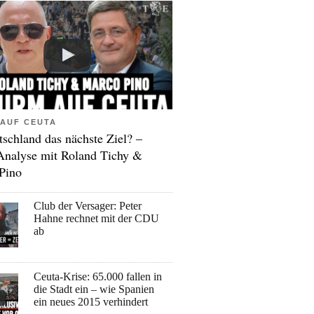
AUF CEUTA
tschland das nächste Ziel? –
Analyse mit Roland Tichy &
Pino
Club der Versager: Peter
Hahne rechnet mit der CDU
ab
Ceuta-Krise: 65.000 fallen in
die Stadt ein – wie Spanien
ein neues 2015 verhindert