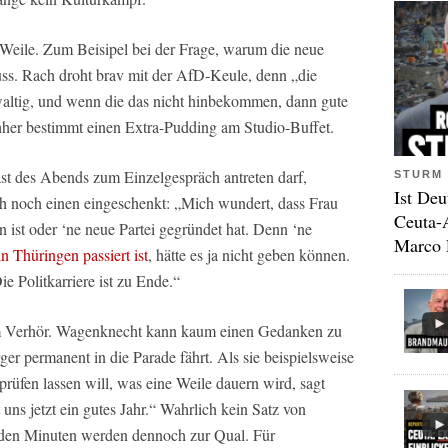
Weile. Zum Beisipel bei der Frage, warum die neue
ss. Rach droht brav mit der AfD-Keule, denn „die
waltig, und wenn die das nicht hinbekommen, dann gute
hher bestimmt einen Extra-Pudding am Studio-Buffet.
t des Abends zum Einzelgespräch antreten darf,
STURM 
Ist Deu
 noch einen eingeschenkt: „Mich wundert, dass Frau
Ceuta-
 ist oder ‘ne neue Partei gegründet hat. Denn ‘ne
Marco 
in Thüringen passiert ist
, hätte es ja nicht geben können.
ie Politkarriere ist zu Ende.“
nem Verhör. Wagenknecht kann kaum einen Gedanken zu
er permanent in die Parade fährt. Als sie beispielsweise
prüfen lassen will, was eine Weile dauern wird, sagt
ns jetzt ein gutes Jahr.“ Wahrlich kein Satz von
nden Minuten werden dennoch zur Qual. Für