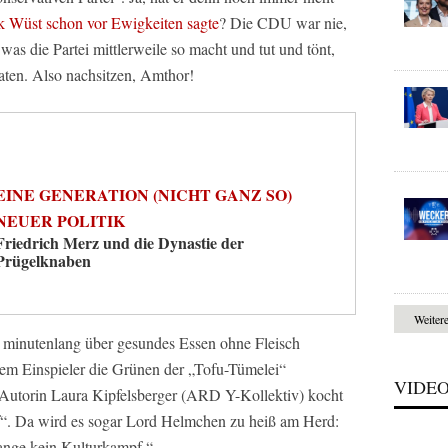
 Wüst schon vor Ewigkeiten sagte
? Die CDU war nie,
was die Partei mittlerweile so macht und tut und tönt,
ten. Also nachsitzen, Amthor!
EINE GENERATION (NICHT GANZ SO)
NEUER POLITIK
Friedrich Merz und die Dynastie der
Prügelknaben
Weiter
r minutenlang über gesundes Essen ohne Fleisch
nem Einspieler die Grünen der „Tofu-Tümelei“
VIDE
Autorin Laura Kipfelsberger (ARD Y-Kollektiv) kocht
“. Da wird es sogar Lord Helmchen zu heiß am Herd:
lange kein Kulturkampf.“