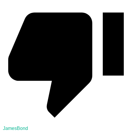
JamesBond