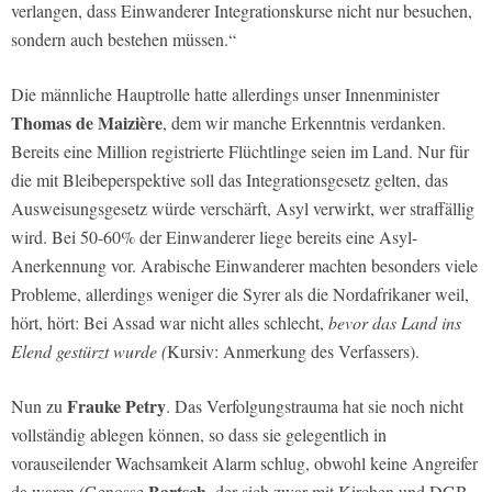
verlangen, dass Einwanderer Integrationskurse nicht nur besuchen,
sondern auch bestehen müssen.“
Die männliche Hauptrolle hatte allerdings unser Innenminister
Thomas de Maizière
, dem wir manche Erkenntnis verdanken.
Bereits eine Million registrierte Flüchtlinge seien im Land. Nur für
die mit Bleibeperspektive soll das Integrationsgesetz gelten, das
Ausweisungsgesetz würde verschärft, Asyl verwirkt, wer straffällig
wird. Bei 50-60% der Einwanderer liege bereits eine Asyl-
Anerkennung vor. Arabische Einwanderer machten besonders viele
Probleme, allerdings weniger die Syrer als die Nordafrikaner weil,
hört, hört: Bei Assad war nicht alles schlecht,
bevor das Land ins
Elend gestürzt wurde (
Kursiv: Anmerkung des Verfassers).
Frauke Petry
Nun zu
. Das Verfolgungstrauma hat sie noch nicht
vollständig ablegen können, so dass sie gelegentlich in
vorauseilender Wachsamkeit Alarm schlug, obwohl keine Angreifer
Bartsch,
da waren (Genosse
der sich zwar mit Kirchen und DGB