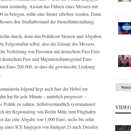
zamt zuständig. Anstatt das Führen eines Messers mit
0 zu belegen, sollte eine Steuer erhoben werden. Dann
Messers den Straftatbestand der Steuerhinterziehung.
erichte durch, denn den Politikern Steuern und Abgaben
ie Folgestraftat selbst, also der Einsatz des Messers,
 Die Verletzung von Personen mit deutschem Pass Euro
it deutschem Pass und Migrationshintergrund Euro
ten Euro 200.000, so dass die gewünschte Lenkung
.
Weiter
ministerin folgend liegt auch hier der Hebel zur
n hat für jede Minute – natürlich progressiv –
Politik zu zahlen. Selbstverständlich systematisiert
VIDE
ich der Regionalzug von Berlin Mitte zum Flughafen
tet das eine Abgabe von 1.000 Euro, sechs bis zehn
ng eines ICE hingegen von Stuttgart 21 nach Dresden