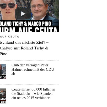
AUF CEUTA
tschland das nächste Ziel? –
Analyse mit Roland Tichy &
Pino
Club der Versager: Peter
Hahne rechnet mit der CDU
ab
Ceuta-Krise: 65.000 fallen in
die Stadt ein – wie Spanien
ein neues 2015 verhindert