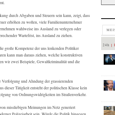
mt.
nkung durch Abgaben und Steuern sein kann, zeigt, dass
euer erhöhen zu wollen, viele Familienunternehmer
ternehmen wahlweise ins Ausland zu verlegen oder
MEI
prechender Wartefrist, ins Ausland zu ziehen.
24h
die große Kompetenz der uns lenkenden Politiker
hren kann man daraus ziehen, welche konstruktiven
en wir zwei Beispiele, Gewaltkriminalität und die
 die Verfolgung und Ahndung der grassierenden
us dieser Tätigkeit entsteht der politischen Klasse kein
folgung von Ordnungswidrigkeiten im Straßenverkehr.
 von missliebigen Meinungen im Netz generiert
rner Polizeiarbeit sein. Würde die Politik hingegen