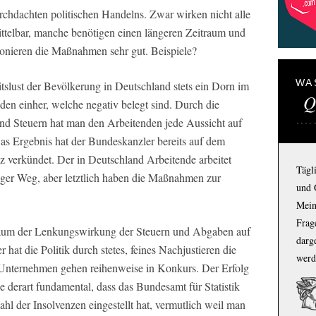
urchdachten politischen Handelns. Zwar wirken nicht alle
elbar, manche benötigen einen längeren Zeitraum und
onieren die Maßnahmen sehr gut. Beispiele?
WA
tslust der Bevölkerung in Deutschland stets ein Dorn im
Q
den einher, welche negativ belegt sind. Durch die
d Steuern hat man den Arbeitenden jede Aussicht auf
 Ergebnis hat der Bundeskanzler bereits auf dem
z verkündet. Der in Deutschland Arbeitende arbeitet
Tägl
nger Weg, aber letztlich haben die Maßnahmen zur
und 
Mein
Frage
itraum der Lenkungswirkung der Steuern und Abgaben auf
darg
hat die Politik durch stetes, feines Nachjustieren die
werd
Unternehmen gehen reihenweise in Konkurs. Der Erfolg
e derart fundamental, dass das Bundesamt für Statistik
hl der Insolvenzen eingestellt hat, vermutlich weil man