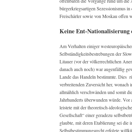
offenbaren die Vorgänge rund um die 
bürgerkriegsartigen Sezessionismus in
Freischärler sowie von Moskau offen wi
Keine Ent-Nationalisierun
Am Verhalten einiger westeuropäisch
Selbständigkeitsbestrebungen der Slow
Litauer (vor der völkerrechtlichen Ane
danach auch noch) war augenfällig gew
Lande das Handeln bestimmte. Dies rü
verbreitenden Zuversicht her, wonach 
allmählich verschwänden und somit die
Jahrhunderts überwunden würde. Vor al
leistete mit der theoretisch-ideologisch
Gesellschaft“ einer geradezu selbstbe
glaubte, mit deren Etablierung sei die
Selbstbestimmungsrecht erfolgte willk