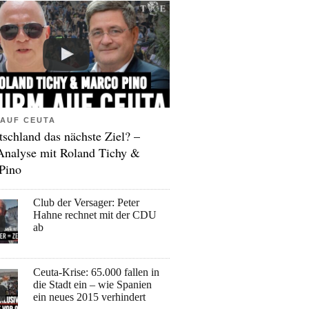
AUF CEUTA
tschland das nächste Ziel? –
Analyse mit Roland Tichy &
Pino
Club der Versager: Peter
Hahne rechnet mit der CDU
ab
Ceuta-Krise: 65.000 fallen in
die Stadt ein – wie Spanien
ein neues 2015 verhindert