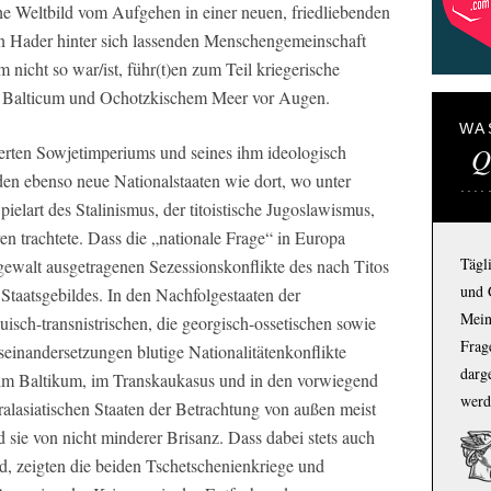
e Weltbild vom Aufgehen in einer neuen, friedliebenden
en Hader hinter sich lassenden Menschengemeinschaft
 nicht so war/ist, führ(t)en zum Teil kriegerische
re Balticum und Ochotzkischem Meer vor Augen.
WA
Q
erten Sowjetimperiums und seines ihm ideologisch
en ebenso neue Nationalstaaten wie dort, wo unter
ielart des Stalinismus, der titoistische Jugoslawismus,
n trachtete. Dass die „nationale Frage“ in Europa
Tägl
engewalt ausgetragenen Sezessionskonflikte des nach Titos
und 
Staatsgebildes. In den Nachfolgestaaten der
Mein
isch-transnistrischen, die georgisch-ossetischen sowie
Frage
einandersetzungen blutige Nationalitätenkonflikte
darg
 im Baltikum, im Transkaukasus und in den vorwiegend
werd
ralasiatischen Staaten der Betrachtung von außen meist
d sie von nicht minderer Brisanz. Dass dabei stets auch
nd, zeigten die beiden Tschetschenienkriege und