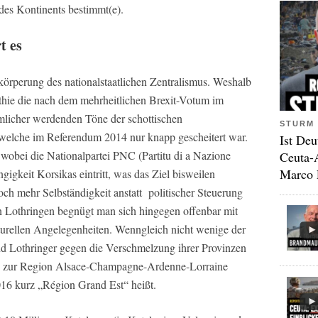
es Kontinents bestimmt(e).
t es
rkörperung des nationalstaatlichen Zentralismus. Weshalb
thie die nach dem mehrheitlichen Brexit-Votum im
mlicher werdenden Töne der schottischen
STURM 
welche im Referendum 2014 nur knapp gescheitert war.
Ist Deu
 wobei die Nationalpartei PNC (Partitu di a Nazione
Ceuta-
Marco 
gigkeit Korsikas eintritt, was das Ziel bisweilen
ch mehr Selbständigkeit anstatt politischer Steuerung
in Lothringen begnügt man sich hingegen offenbar mit
lturellen Angelegenheiten. Wenngleich nicht wenige der
nd Lothringer gegen die Verschmelzung ihrer Provinzen
 zur Region Alsace-Champagne-Ardenne-Lorraine
2016 kurz „Région Grand Est“ heißt.