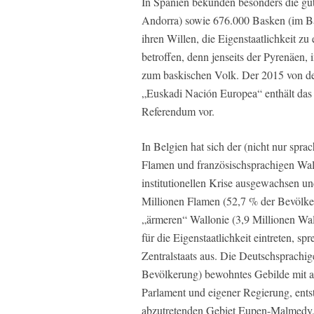
In Spanien bekunden besonders die gut
Andorra) sowie 676.000 Basken (im B
ihren Willen, die Eigenstaatlichkeit 
betroffen, denn jenseits der Pyrenäen
zum baskischen Volk. Der 2015 von de
„Euskadi Nación Europea“ enthält das
Referendum vor.
In Belgien hat sich der (nicht nur spr
Flamen und französischsprachigen Wall
institutionellen Krise ausgewachsen u
Millionen Flamen (52,7 % der Bevölke
„ärmeren“ Wallonie (3,9 Millionen Wa
für die Eigenstaatlichkeit eintreten, s
Zentralstaats aus. Die Deutschsprachi
Bevölkerung) bewohntes Gebilde mit a
Parlament und eigener Regierung, ent
abzutretenden Gebiet Eupen-Malmedy, ge