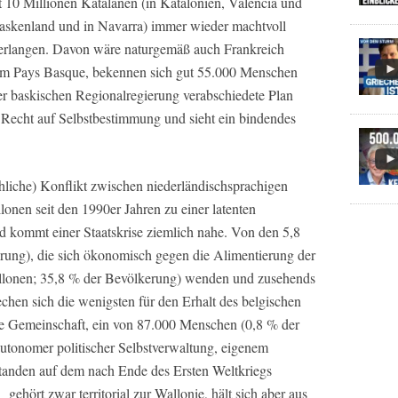
 10 Millionen Katalanen (in Katalonien, Valencia und
askenland und in Navarra) immer wieder machtvoll
zu erlangen. Davon wäre naturgemäß auch Frankreich
, im Pays Basque, bekennen sich gut 55.000 Menschen
r baskischen Regionalregierung verabschiedete Plan
 Recht auf Selbstbestimmung und sieht ein bindendes
achliche) Konflikt zwischen niederländischsprachigen
onen seit den 1990er Jahren zu einer latenten
nd kommt einer Staatskrise ziemlich nahe. Von den 5,8
rung), die sich ökonomisch gegen die Alimentierung der
llonen; 35,8 % der Bevölkerung) wenden und zusehends
prechen sich die wenigsten für den Erhalt des belgischen
ge Gemeinschaft, ein von 87.000 Menschen (0,8 % der
utonomer politischer Selbstverwaltung, eigenem
standen auf dem nach Ende des Ersten Weltkriegs
hört zwar territorial zur Wallonie, hält sich aber aus