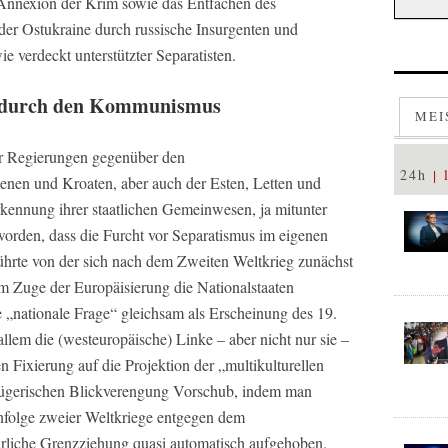
Annexion der Krim sowie das Entfachen des
 der Ostukraine durch russische Insurgenten und
e verdeckt unterstützter Separatisten.
g durch den Kommunismus
MEI
er Regierungen gegenüber den
24h
enen und Kroaten, aber auch der Esten, Letten und
rkennung ihrer staatlichen Gemeinwesen, ja mitunter
orden, dass die Furcht vor Separatismus im eigenen
hrte von der sich nach dem Zweiten Weltkrieg zunächst
im Zuge der Europäisierung die Nationalstaaten
 „nationale Frage“ gleichsam als Erscheinung des 19.
lem die (westeuropäische) Linke – aber nicht nur sie –
en Fixierung auf die Projektion der „multikulturellen
trügerischen Blickverengung Vorschub, indem man
 infolge zweier Weltkriege entgegen dem
ürliche Grenzziehung quasi automatisch aufgehoben.