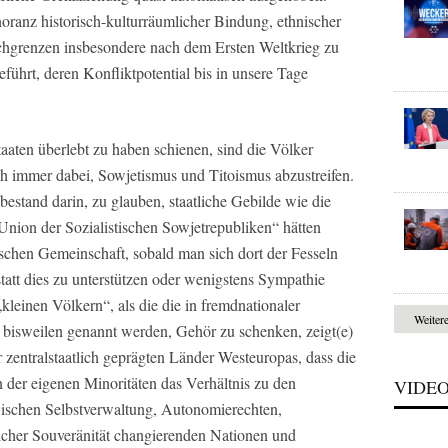
gnoranz historisch-kulturräumlicher Bindung, ethnischer
hgrenzen insbesondere nach dem Ersten Weltkrieg zu
führt, deren Konfliktpotential bis in unsere Tage
aaten überlebt zu haben schienen, sind die Völker
ch immer dabei, Sowjetismus und Titoismus abzustreifen.
bestand darin, zu glauben, staatliche Gebilde wie die
Union der Sozialistischen Sowjetrepubliken“ hätten
schen Gemeinschaft, sobald man sich dort der Fesseln
tt dies zu unterstützen oder wenigstens Sympathie
kleinen Völkern“, als die die in fremdnationaler
Weiter
isweilen genannt werden, Gehör zu schenken, zeigt(e)
r zentralstaatlich geprägten Länder Westeuropas, dass die
der eigenen Minoritäten das Verhältnis zu den
VIDE
wischen Selbstverwaltung, Autonomierechten,
licher Souveränität changierenden Nationen und