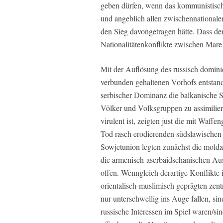
geben dürfen, wenn das kommunistisch
und angeblich allen zwischennational
den Sieg davongetragen hätte. Dass dem
Nationalitätenkonflikte zwischen Ma
Mit der Auflösung des russisch domini
verbunden gehaltenen Vorhofs entstand
serbischer Dominanz die balkanische Sp
Völker und Volksgruppen zu assimiliere
virulent ist, zeigten just die mit Waff
Tod rasch erodierenden südslawischen 
Sowjetunion legten zunächst die moldau
die armenisch-aserbaidschanischen Aus
offen. Wenngleich derartige Konflikte
orientalisch-muslimisch geprägten zent
nur unterschwellig ins Auge fallen, sin
russische Interessen im Spiel waren/si