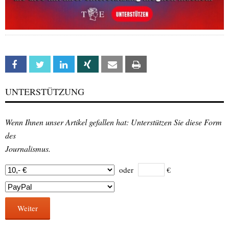
Facebook
Twitter
Linkedin
Xing
Email
Print
UNTERSTÜTZUNG
Wenn Ihnen unser Artikel gefallen hat: Unterstützen Sie diese Form
des
Journalismus.
oder
€
Weiter