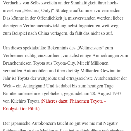
Verdachts von Selbstzweifeln an der Sinnhaftigkeit ihrer hoch-
investiven „Electric(-Only)“-Strategie aufkommen zu vermeiden.
Das könnte in der Öffentlichkeit ja missverstanden werden; lieber
die eigene Verbrennerentwicklung nebst Ingenieuren weit weg,
zum Beispiel nach China verlagern, da fällt das nicht so auf.
Um dieses spektakuläre Bekenntnis des „Weltmeisters“ zum
Verbrenner richtig einzuordnen, zunächst einige Anmerkungen zum
Branchenriesen Toyota aus Toyota-City. Mit elf Millionen
verkauften Automobilen und über dreißig Milliarden Gewinn im
Jahr ist Toyota der weltgrößte und ertragsreichste Autohersteller der
Welt – ein Autogigant! Und ist dabei bis zum heutigen Tage
Familienunternehmen geblieben, gegründet am 28. August 1937
von Kiichiro Toyota
(Näheres dazu: Phänomen Toyota –
Erfolgsfaktor Ethik)
.
Der japanische Autokonzern taucht so gut wie nie mit Negativ-
Schlagzeilen in den Medien auf, ist bei spektakulären technischen