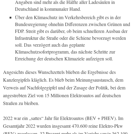
Angaben sind mehr als die Hälfte aller Ladesäulen in
Deutschland in kommunaler Hand.
Über den Klimaschutz im Verkehrsbereich gibt es in der
Bundesregierung ohnehin Differenzen zwischen Grünen und
FDP. Streit gibt es darüber, ob beim schnelleren Ausbau der
Infrastruktur die Straße oder die Schiene bevorzugt werden
soll. Das verzögert auch das geplante
Klimaschutzsofortprogramm, das nächste Schritte zur
Erreichung der deutschen Klimaziele aufzeigen soll.
Angesichts dieses Wunschzettels blieben die Ergebnisse des
Kanzlergipfels kläglich. Es blieb beim Meinungsaustausch, dem
Verweis auf Nachfolgegipfel und der Zusage der Politik, bei dem
angestrebten Ziel von 15 Millionen Elektroautos auf deutschen
Straßen zu bleiben.
2022 war ein „sattes“ Jahr für Elektroautos (BEV + PHEV). Im
Gesamtjahr 2022 wurden insgesamt 470.600 reine Elektro-Pkw
(BEV) zugelassen, 32 Prozent mehr als im Vorjahr sowie 362.100