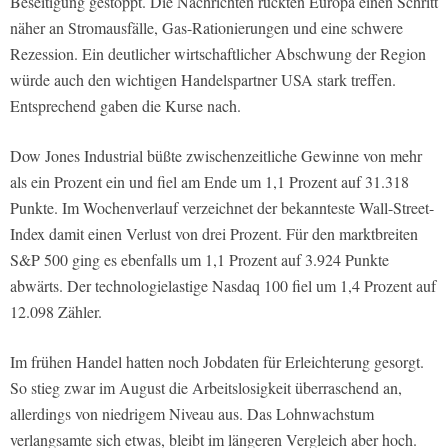
Beseitigung gestoppt. Die Nachrichten rückten Europa einen Schritt
näher an Stromausfälle, Gas-Rationierungen und eine schwere
Rezession. Ein deutlicher wirtschaftlicher Abschwung der Region
würde auch den wichtigen Handelspartner USA stark treffen.
Entsprechend gaben die Kurse nach.
Dow Jones Industrial büßte zwischenzeitliche Gewinne von mehr
als ein Prozent ein und fiel am Ende um 1,1 Prozent auf 31.318
Punkte. Im Wochenverlauf verzeichnet der bekannteste Wall-Street-
Index damit einen Verlust von drei Prozent. Für den marktbreiten
S&P 500 ging es ebenfalls um 1,1 Prozent auf 3.924 Punkte
abwärts. Der technologielastige Nasdaq 100 fiel um 1,4 Prozent auf
12.098 Zähler.
Im frühen Handel hatten noch Jobdaten für Erleichterung gesorgt.
So stieg zwar im August die Arbeitslosigkeit überraschend an,
allerdings von niedrigem Niveau aus. Das Lohnwachstum
verlangsamte sich etwas, bleibt im längeren Vergleich aber hoch.