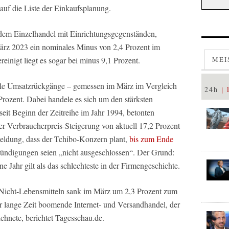
auf die Liste der Einkaufsplanung.
 dem Einzelhandel mit Einrichtungsgegenständen,
ärz 2023 ein nominales Minus von 2,4 Prozent im
einigt liegt es sogar bei minus 9,1 Prozent.
MEI
ale Umsatzrückgänge – gemessen im März im Vergleich
24h
rozent. Dabei handele es sich um den stärksten
it Beginn der Zeitreihe im Jahr 1994, betonten
ner Verbraucherpreis-Steigerung von aktuell 17,2 Prozent
Meldung, dass der Tchibo-Konzern plant,
bis zum Ende
ndigungen seien „nicht ausgeschlossen“. Der Grund:
e Jahr gilt als das schlechteste in der Firmengeschichte.
 Nicht-Lebensmitteln sank im März um 2,3 Prozent zum
 lange Zeit boomende Internet- und Versandhandel, der
chnete, berichtet Tagesschau.de.