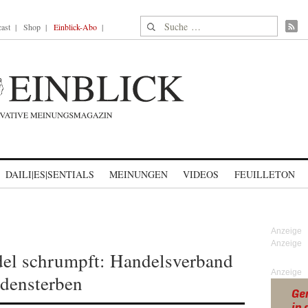
Suche nach:
ast
Shop
Einblick-Abo
DAILI|ES|SENTIALS
MEINUNGEN
VIDEOS
FEUILLETON
el schrumpft: Handelsverband
Anzeige
adensterben