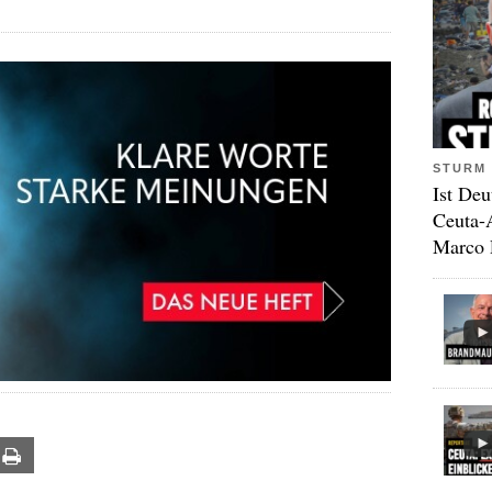
STURM 
Ist Deu
Ceuta-
Marco 
ail
Print