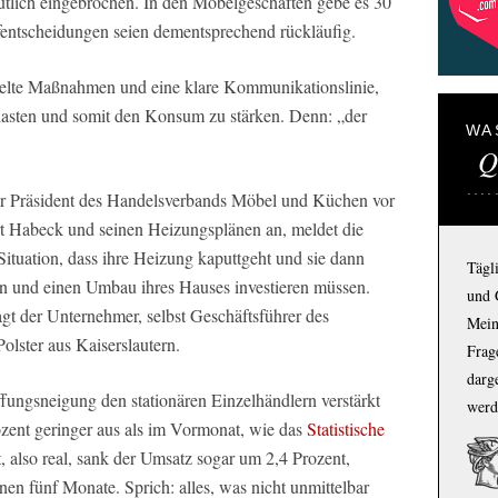
lich eingebrochen. In den Möbelgeschäften gebe es 30
fentscheidungen seien dementsprechend rückläufig.
zielte Maßnahmen und eine klare Kommunikationslinie,
tlasten und somit den Konsum zu stärken. Denn: „der
WA
Q
er Präsident des Handelsverbands Möbel und Küchen vor
rt Habeck und seinen Heizungsplänen an, meldet die
ituation, dass ihre Heizung kaputtgeht und sie dann
Tägl
en und einen Umbau ihres Hauses investieren müssen.
und 
gt der Unternehmer, selbst Geschäftsführer des
Mein
olster aus Kaiserslautern.
Frage
darg
fungsneigung den stationären Einzelhändlern verstärkt
werd
ozent geringer aus als im Vormonat, wie das
Statistische
gt, also real, sank der Umsatz sogar um 2,4 Prozent,
nen fünf Monate. Sprich: alles, was nicht unmittelbar