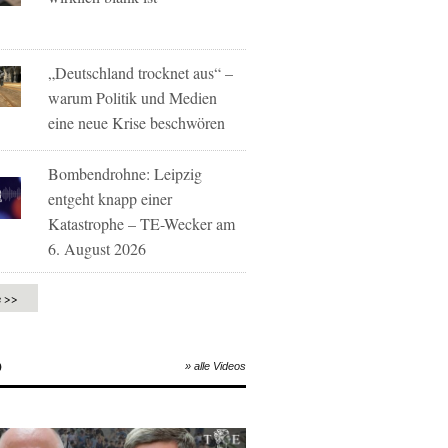
„Deutschland trocknet aus“ –
warum Politik und Medien
eine neue Krise beschwören
Bombendrohne: Leipzig
entgeht knapp einer
Katastrophe – TE-Wecker am
6. August 2026
e >>
O
» alle Videos