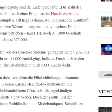
ngsneigung sind die Ladengeschäfte. „Die Zahl der
em Jahr nach einer Prognose des
Handelsverbands
umpfen. Oft liegt es daran, weil die sinkende Kaufkraft
en eine Weiterführung unattraktiv machen. Damit
leinstbetrieben – laut HDE noch 311.000 Geschäfte
och fast 373.000.
den von der Corona-Pandemie geprägten Jahren 2020 bis
ahr um 11.000 zurückging, heißt es. Doch auch in den
jährlich durchschnittlich 5.000 Läden dicht.
Weiter
dabei vor allem die Filialschließungen bekannter
7 Galeria-Karstadt-Kaufhof-Warenhäusern, die
chuhhandelskette Görtz oder die angekündigte
VIDE
dekette Gerry Weber. Doch der größte Teil der
leinere Fachhändler – auf Modeboutiquen, Schuhläden