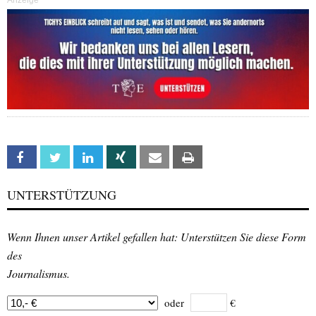
Facebook
Twitter
Linkedin
Xing
Email
Print
UNTERSTÜTZUNG
Wenn Ihnen unser Artikel gefallen hat: Unterstützen Sie diese Form
des
Journalismus.
oder
€