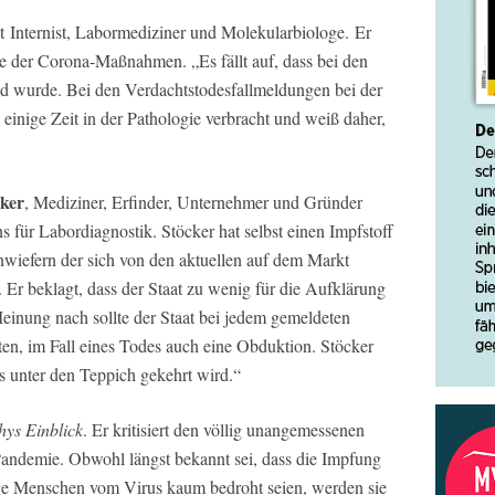
st Internist, Labormediziner und Molekularbiologe. Er
ge der Corona-Maßnahmen. „Es fällt auf, dass bei den
d wurde. Bei den Verdachtstodesfallmeldungen bei der
t einige Zeit in der Pathologie verbracht und weiß daher,
cker
, Mediziner, Erfinder, Unternehmer und Gründer
für Labordiagnostik. Stöcker hat selbst einen Impfstoff
nwiefern der sich von den aktuellen auf dem Markt
 Er beklagt, dass der Staat zu wenig für die Aufklärung
inung nach sollte der Staat bei jedem gemeldeten
ten, im Fall eines Todes auch eine Obduktion. Stöcker
les unter den Teppich gekehrt wird.“
hys Einblick
. Er kritisiert den völlig unangemessenen
ndemie. Obwohl längst bekannt sei, dass die Impfung
nge Menschen vom Virus kaum bedroht seien, werden sie