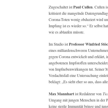
Paul Cullen
Zugeschaltet ist
. Cullen i
kritisiert die mangelnde Datengrundla
Corona-Toten wenig obduziert wird un
Impfung ist es wieder so.“ Er selbst ha
wie es ablaufen müsste.
Professor Winfried Stö
Im Studio ist
eines milliardenschweren Unternehmens 
gegen Corona entwickelt und erklärt, i
angebotenen Impfstoffen unterscheidet.
von Impfnebenwirkungen tut. Seiner Me
Verdachtsfall eine Untersuchung einlei
beklagt: „Es sieht eher so aus, dass al
Max Mannhart
ist Redakteur von
Tic
Umgang mit jungen Menschen in der Pa
keine sterile Immunität bringe und ju