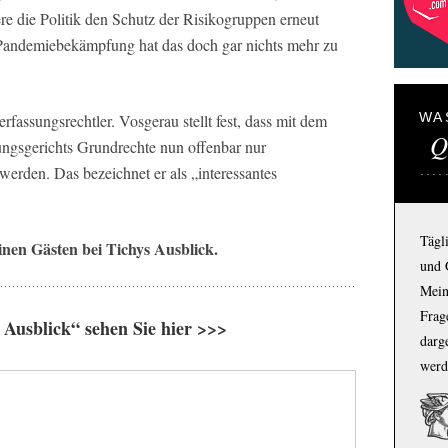
ere die Politik den Schutz der Risikogruppen erneut
 Pandemiebekämpfung hat das doch gar nichts mehr zu
WA
Verfassungsrechtler. Vosgerau stellt fest, dass mit dem
Q
ungsgerichts Grundrechte nun offenbar nur
werden. Das bezeichnet er als „interessantes
Tägl
inen Gästen bei Tichys Ausblick.
und 
Mein
Frage
Ausblick“ sehen Sie hier >>>
darg
werd