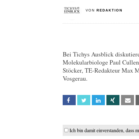
VON
REDAKTION
Bei Tichys Ausblick diskutie
Molekularbiologe Paul Cullen
Stöcker, TE-Redakteur Max Ma
Vosgerau.
Facebook
Twitter
Linkedin
Xing
Em
Ich bin damit einverstanden, dass 