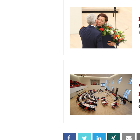
Facebook
Twitter
Linkedin
Xing
Em