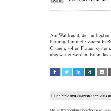
VON
TICHYS EINBLICK
Am Wahlrecht, der heiligsten
herumgefummelt: Zuerst in B
Grünen, sollen Frauen system
abgewertet werden. Kann das 
Facebook
Twitter
Linkedin
Xing
Em
Ich bin damit einverstanden, dass 
Die in Brandenburg beschlossene Frau