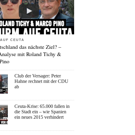
AUF CEUTA
tschland das nächste Ziel? –
Analyse mit Roland Tichy &
Pino
Club der Versager: Peter
Hahne rechnet mit der CDU
ab
Ceuta-Krise: 65.000 fallen in
die Stadt ein – wie Spanien
ein neues 2015 verhindert