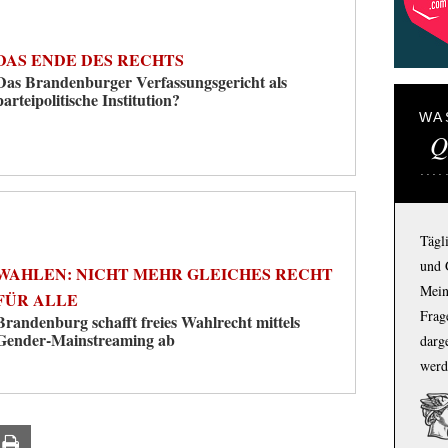
DAS ENDE DES RECHTS
Das Brandenburger Verfassungsgericht als
parteipolitische Institution?
WA
Q
Tägl
und 
WAHLEN: NICHT MEHR GLEICHES RECHT
Mein
FÜR ALLE
Frage
Brandenburg schafft freies Wahlrecht mittels
Gender-Mainstreaming ab
darg
werd
ail
Print