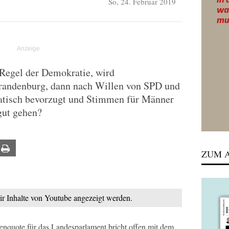
So, 24. Februar 2019
 Regel der Demokratie, wird
randenburg, dann nach Willen von SPD und
atisch bevorzugt und Stimmen für Männer
gut gehen?
ail
Print
ZUM A
mir Inhalte von Youtube angezeigt werden.
enquote für das Landesparlament bricht offen mit dem