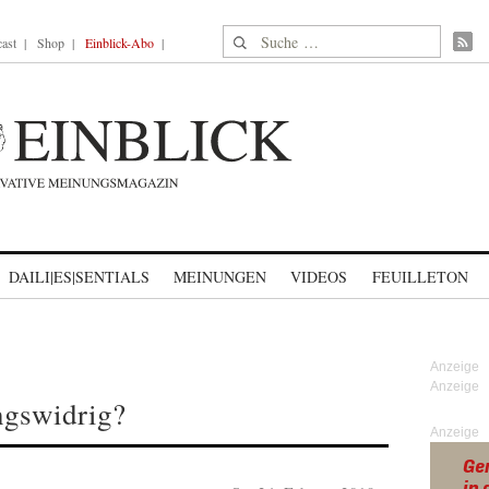
Suche nach:
ast
Shop
Einblick-Abo
DAILI|ES|SENTIALS
MEINUNGEN
VIDEOS
FEUILLETON
ngswidrig?
Anzeige