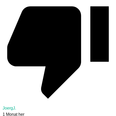
JoergJ.
1 Monat her