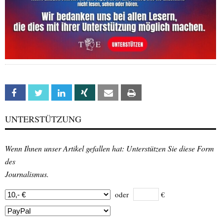
Facebook
Twitter
Linkedin
Xing
Email
Print
UNTERSTÜTZUNG
Wenn Ihnen unser Artikel gefallen hat: Unterstützen Sie diese Form
des
Journalismus.
oder
€