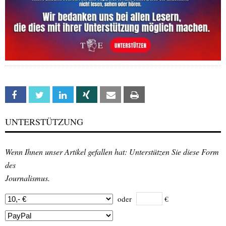
Facebook
Twitter
Linkedin
Xing
Email
Print
UNTERSTÜTZUNG
Wenn Ihnen unser Artikel gefallen hat: Unterstützen Sie diese Form
des
Journalismus.
oder
€