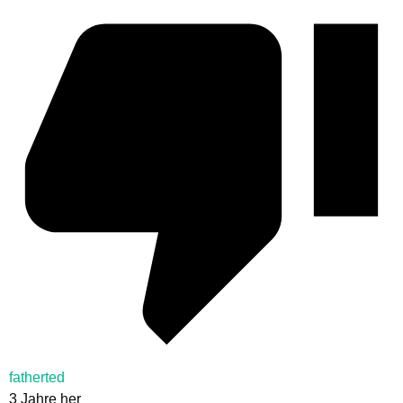
fatherted
3 Jahre her