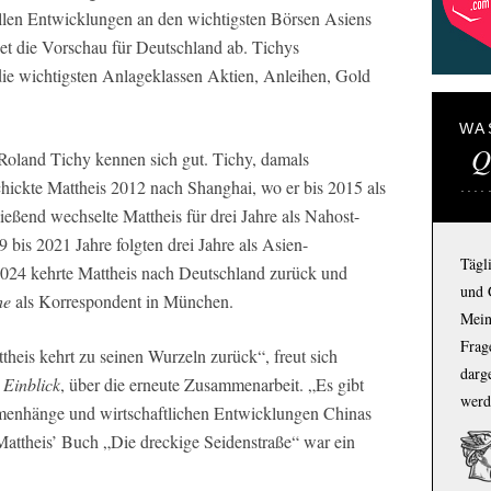
llen Entwicklungen an den wichtigsten Börsen Asiens
eet die Vorschau für Deutschland ab. Tichys
die wichtigsten Anlageklassen Aktien, Anleihen, Gold
WA
Q
 Roland Tichy kennen sich gut. Tichy, damals
hickte Mattheis 2012 nach Shanghai, wo er bis 2015 als
eßend wechselte Mattheis für drei Jahre als Nahost-
bis 2021 Jahre folgten drei Jahre als Asien-
Tägl
2024 kehrte Mattheis nach Deutschland zurück und
und 
he
als Korrespondent in München.
Mein
Frage
heis kehrt zu seinen Wurzeln zurück“, freut sich
darg
 Einblick
, über die erneute Zusammenarbeit. „Es gibt
werd
mmenhänge und wirtschaftlichen Entwicklungen Chinas
Mattheis’ Buch „Die dreckige Seidenstraße“ war ein