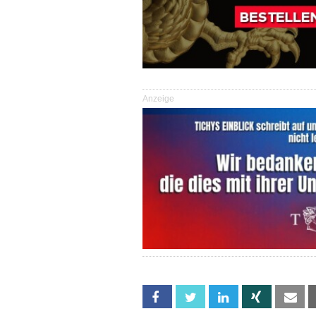
Anzeige
Facebook
Twitter
Linkedin
Xing
Em