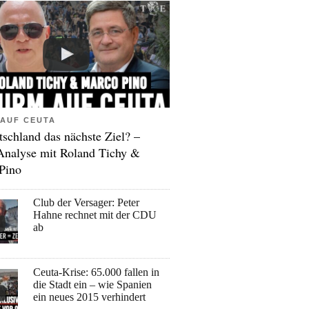
AUF CEUTA
tschland das nächste Ziel? –
Analyse mit Roland Tichy &
Pino
Club der Versager: Peter
Hahne rechnet mit der CDU
ab
Ceuta-Krise: 65.000 fallen in
die Stadt ein – wie Spanien
ein neues 2015 verhindert