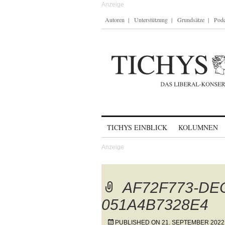
Autoren
Unterstützung
Grundsätze
Podc
Skip to content
TICHYS EINBLICK
KOLUMNEN
AF72F773-DE
051A4B7328E4
PUBLISHED ON
21. SEPTEMBER 2022