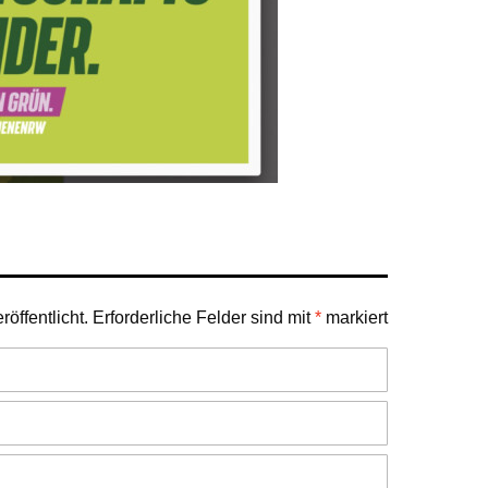
öffentlicht.
Erforderliche Felder sind mit
*
markiert