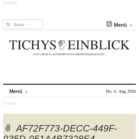
Suche nach:
Menü
Skip to content
Do, 6. Aug 2026
Menü
AF72F773-DECC-449F-
935D-051A4B7328E4