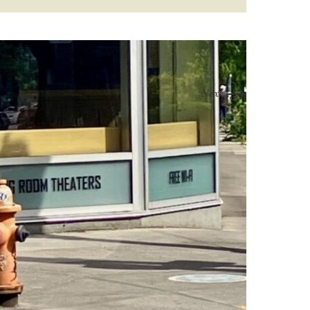
→
Next