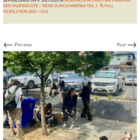
PUBLISHED ON
4. JULI 2026
IN
WOKENESS IM LAND DER PINIEN AN
DER PAZIFIKKÜSTE – REISE DURCH AMERIKA TEIL 2
FULL
RESOLUTION (620 × 414)
←
→
Previous
Next