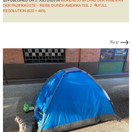
PUBLISHED ON
1. JULI 2026
IN
WOKENESS IM LAND DER PINIEN AN
DER PAZIFIKKÜSTE – REISE DURCH AMERIKA TEIL 2
FULL
RESOLUTION (620 × 465)
→
Next