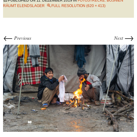
PUBLISHED ON
11. DEZEMBER 2019
IN
FOTOSTRECKE: BOSNIEN
RÄUMT ELENDSLAGER
FULL RESOLUTION (620 × 413)
←
→
Previous
Next