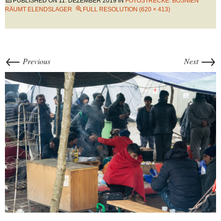
PUBLISHED ON
11. DEZEMBER 2019
IN
FOTOSTRECKE: BOSNIEN
RÄUMT ELENDSLAGER
FULL RESOLUTION (620 × 413)
←
→
Previous
Next