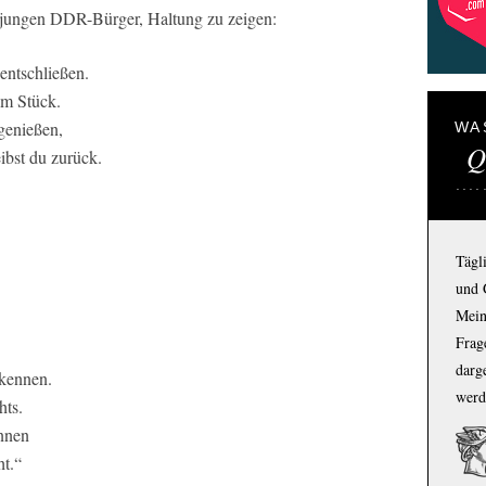
ie jungen DDR-Bürger, Haltung zu zeigen:
entschließen.
um Stück.
genießen,
WA
Q
ibst du zurück.
Tägl
und 
Mein
Frage
darg
rkennen.
werd
hts.
ennen
ht.“