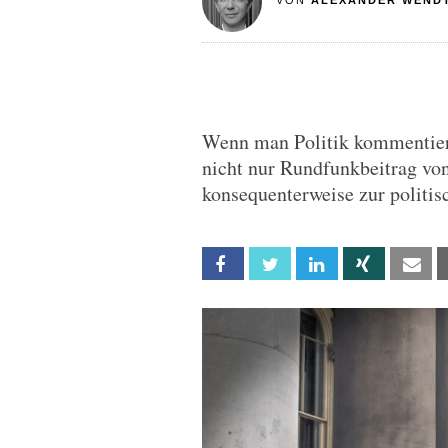
VON
ALEXANDER WEND
Wenn man Politik kommentiert
nicht nur Rundfunkbeitrag vo
konsequenterweise zur politis
Facebook
Twitter
Linkedin
Xing
Em