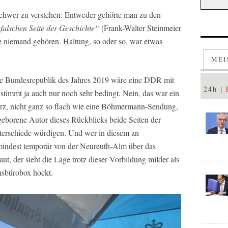
schwer zu verstehen: Entweder gehörte man zu den
 falschen Seite der Geschichte“
(Frank-Walter Steinmeier
te niemand gehören. Haltung, so oder so, war etwas
MEI
die Bundesrepublik des Jahres 2019 wäre eine DDR mit
24h
timmt ja auch nur noch sehr bedingt. Nein, das war ein
herz, nicht ganz so flach wie eine Böhmermann-Sendung,
g geborene Autor dieses Rückblicks beide Seiten der
nterschiede würdigen. Und wer in diesem an
indest temporär von der Neureuth-Alm über das
, der sieht die Lage trotz dieser Vorbildung milder als
onsbürobox hockt.