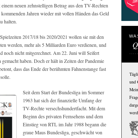
 mit einem neuen zehnstelligen Betrag aus den TV-Rechten
den kommenden Jahren wieder mit vollen Händen das Geld
u halten.
 Spielzeiten 2017/18 bis 2020/2021 wollen sie mit den
WA
Q
ten werden, mehr als 5 Milliarden Euro verdienen, und
 noch nicht mitgerechnet. Am 22. Juni will Seifert
gemacht haben. Doch er hält in Zeiten der Pandemie
etont, dass das Ende der berühmten Fahnenstange fast
Tägl
solle.
und 
Mein
Seit dem Start der Bundesliga im Sommer
Frage
1963 hat sich der finanzielle Umfang der
darg
TV-Rechte versechshundertfacht. Mit dem
werd
Beginn des privaten Fernsehens und dem
Einstieg von RTL im Jahr 1988 begann die
graue Maus Bundesliga, geschwächt von