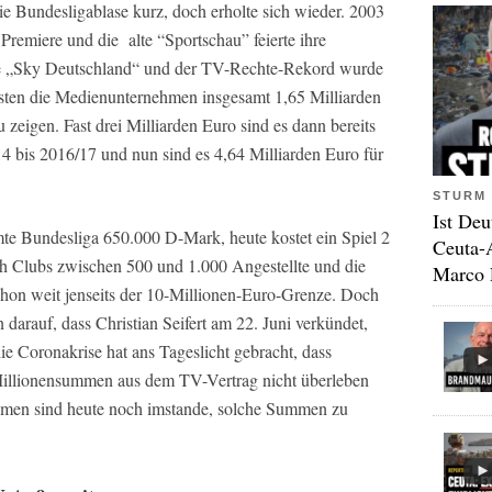
die Bundesligablase kurz, doch erholte sich wieder. 2003
remiere und die alte “Sportschau” feierte ihre
e „Sky Deutschland“ und der TV-Rechte-Rekord wurde
sten die Medienunternehmen insgesamt 1,65 Milliarden
zeigen. Fast drei Milliarden Euro sind es dann bereits
14 bis 2016/17 und nun sind es 4,64 Milliarden Euro für
STURM 
Ist Deu
te Bundesliga 650.000 D-Mark, heute kostet ein Spiel 2
Ceuta-
ich Clubs zwischen 500 und 1.000 Angestellte und die
Marco 
hon weit jenseits der 10-Millionen-Euro-Grenze. Doch
darauf, dass Christian Seifert am 22. Juni verkündet,
e Coronakrise hat ans Tageslicht gebracht, dass
Millionensummen aus dem TV-Vertrag nicht überleben
men sind heute noch imstande, solche Summen zu