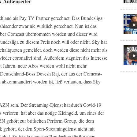
N Außenseiter
hland als Pay-TV-Partner gerechnet. Das Bundesliga-
hlsender zwar nie wirklich gerechnet. Nun ist das
ber Comcast übernommen worden und dieser wird
undesliga zu diesem Preis noch will oder nicht. Sky hat
schaltquoten gemeldet, doch werden diese nicht mehr als
wieder coronafrei sind. Außerdem stagniert das Interesse
eit Jahren, neue Abos werden wohl nicht mehr
Deutschland-Boss Devesh Raj, der aus der Comcast-
 abkommandiert worden ist, ließ verlauten, dass Sky
AZN sein. Der Streaming-Dienst hat durch Covid-19
verloren, hat aber das nötige Kleingeld, um eines der
N gehört zur britischen Perform Group, die dem
k gehört, der den Sport-Streamingdienst nicht mit
obal. So ist die deutsche Bundesliga für ihn eher