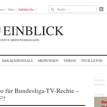
Suche nach:
ast
Shop
Einblick-Abo
DAILI|ES|SENTIALS
MEINUNGEN
VIDEOS
FEUILLETON
ro für Bundesliga-TV-Rechte –
Anzeige
F?